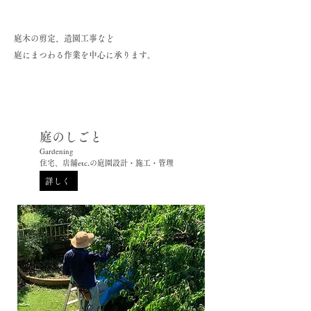
庭木の剪定、造園工事など
庭にまつわる作業を中心に
承ります。
庭のしごと
Gardening
​住宅、店舗etc.の
庭園設計・施工・管理
詳しく